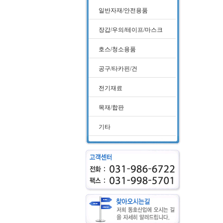
일반자재/안전용품
장갑/우의/테이프/마스크
호스/청소용품
공구/타카핀/건
전기재료
목재/합판
기타