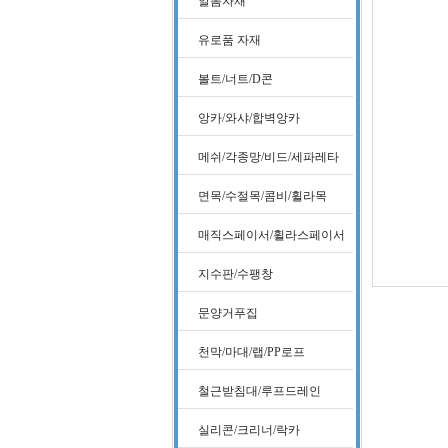
알폼자재
유로품 자재
볼트/너트/D콘
앙카/와샤/합벽앙카
메쉬/각종망/비드/세파레타
면목/수절목/콤비/휠라목
매직스페이서/휠라스페이서
지수판/수팽창
문양거푸집
천막/마대/랩/PP로프
철근받침대/루프드레인
실리콘/크리너/락카