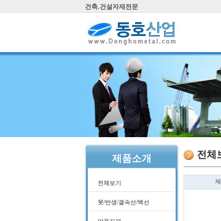
건축.건설자재전문
전체
제품소개
제
전체보기
못/반생/결속선/백선